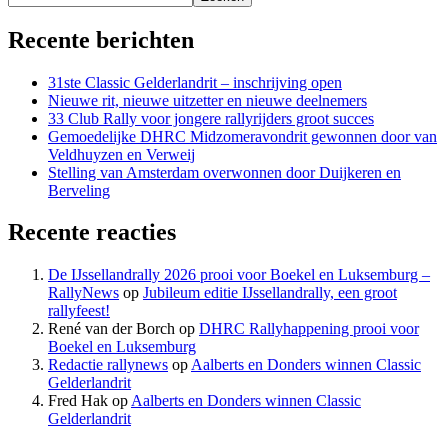
Recente berichten
31ste Classic Gelderlandrit – inschrijving open
Nieuwe rit, nieuwe uitzetter en nieuwe deelnemers
33 Club Rally voor jongere rallyrijders groot succes
Gemoedelijke DHRC Midzomeravondrit gewonnen door van
Veldhuyzen en Verweij
Stelling van Amsterdam overwonnen door Duijkeren en
Berveling
Recente reacties
De IJssellandrally 2026 prooi voor Boekel en Luksemburg –
RallyNews
op
Jubileum editie IJssellandrally, een groot
rallyfeest!
René van der Borch
op
DHRC Rallyhappening prooi voor
Boekel en Luksemburg
Redactie rallynews
op
Aalberts en Donders winnen Classic
Gelderlandrit
Fred Hak
op
Aalberts en Donders winnen Classic
Gelderlandrit