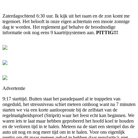
Zaterdagochtend 6:30 uur. Ik kijk uit het raam en de zon komt me
tegemoet. Het belooft in onze eigen achtertuin een mooie zonnige
dag te worden. Het reglement gaf behalve de broodnodige
informatie ook nog eens 9 kaartrijsystemen aan.
PITTIG!!!
Advertentie
9:17 starttijd. Buiten staat het paradepaard al te trappelen van
ongeduld, het stressniveau schiet meteen omhoog want na 7 minuten
starten we via een korte aanlooproute bij de zelfstart van de
regelmatigheidsproef (Striprit) waar het feest echt kan beginnen. We
waren iets te laat maar hebben geprobeerd het hoofd koel te houden
en de verloren tijd in te halen. Meteen na de start een stempel dus de
auto uit nog en nog meer tijd om in te halen. Voor ons eigenlijk
prettig om dit maar meteen gehad te hebben daar regularity’s niet