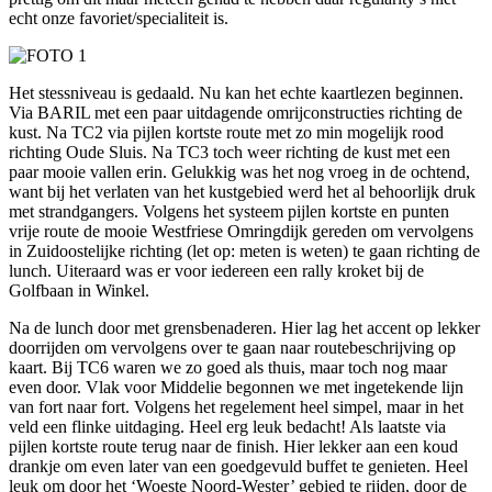
echt onze favoriet/specialiteit is.
Het stessniveau is gedaald. Nu kan het echte kaartlezen beginnen.
Via BARIL met een paar uitdagende omrijconstructies richting de
kust. Na TC2 via pijlen kortste route met zo min mogelijk rood
richting Oude Sluis. Na TC3 toch weer richting de kust met een
paar mooie vallen erin. Gelukkig was het nog vroeg in de ochtend,
want bij het verlaten van het kustgebied werd het al behoorlijk druk
met strandgangers. Volgens het systeem pijlen kortste en punten
vrije route de mooie Westfriese Omringdijk gereden om vervolgens
in Zuidoostelijke richting (let op: meten is weten) te gaan richting de
lunch. Uiteraard was er voor iedereen een rally kroket bij de
Golfbaan in Winkel.
Na de lunch door met grensbenaderen. Hier lag het accent op lekker
doorrijden om vervolgens over te gaan naar routebeschrijving op
kaart. Bij TC6 waren we zo goed als thuis, maar toch nog maar
even door. Vlak voor Middelie begonnen we met ingetekende lijn
van fort naar fort. Volgens het regelement heel simpel, maar in het
veld een flinke uitdaging. Heel erg leuk bedacht! Als laatste via
pijlen kortste route terug naar de finish. Hier lekker aan een koud
drankje om even later van een goedgevuld buffet te genieten. Heel
leuk om door het ‘Woeste Noord-Wester’ gebied te rijden, door de