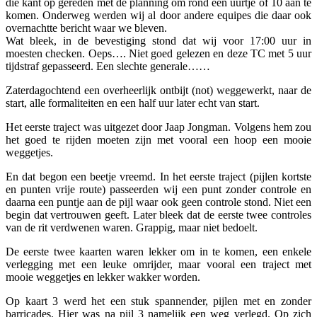
die kant op gereden met de planning om rond een uurtje of 10 aan te
komen. Onderweg werden wij al door andere equipes die daar ook
overnachtte bericht waar we bleven.
Wat bleek, in de bevestiging stond dat wij voor 17:00 uur in
moesten checken. Oeps…. Niet goed gelezen en deze TC met 5 uur
tijdstraf gepasseerd. Een slechte generale……
Zaterdagochtend een overheerlijk ontbijt (not) weggewerkt, naar de
start, alle formaliteiten en een half uur later echt van start.
Het eerste traject was uitgezet door Jaap Jongman. Volgens hem zou
het goed te rijden moeten zijn met vooral een hoop een mooie
weggetjes.
En dat begon een beetje vreemd. In het eerste traject (pijlen kortste
en punten vrije route) passeerden wij een punt zonder controle en
daarna een puntje aan de pijl waar ook geen controle stond. Niet een
begin dat vertrouwen geeft. Later bleek dat de eerste twee controles
van de rit verdwenen waren. Grappig, maar niet bedoelt.
De eerste twee kaarten waren lekker om in te komen, een enkele
verlegging met een leuke omrijder, maar vooral een traject met
mooie weggetjes en lekker wakker worden.
Op kaart 3 werd het een stuk spannender, pijlen met en zonder
barricades. Hier was na pijl 3 namelijk een weg verlegd. Op zich