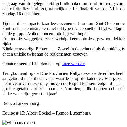
ik graag van de gelegenheid gebruikmaken om u uit te nodig voor
een rit die ikzelf uit zet, namelijk de 1e Finalerit van de NRF op
zondag 16 december.
Tijdens dit compacte kaartlees evenement rondom Sint Oedenrode
kunt u eens kennismaken met dit type rit. De snelheid ligt wat lager
en de grappen/vallen concentratie ligt wat hoger.
En, mooie weggetjes, zeer weinig keercontroles, gewoon lekker
rijden.
Klinkt eenvoudig. Echter…….Zowel in de ochtend als de middag is
er een unieke twist aan de reglementen gegeven.
Geïnteresseerd? Kijk dan een op
onze website
.
Terugkomend op de Drie Provinciën Rally, deze vierde edities heeft
aangetoond dat dit een vaste waarde is op de kalender. Een gezien
het niveau van deze rally mogen de Expert-klassers volgend jaar in
grotere getalen afreizen naar het Noorden, jullie hebben echt een
leuke wedstrijd gemist dit jaar!
Remco Luksemburg
Equipe # 15: Albert Boekel – Remco Luxemburg