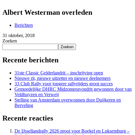
Albert Westerman overleden
Berichten
31 oktober, 2018
Zoeken
Zoeken
Recente berichten
31ste Classic Gelderlandrit – inschrijving open
Nieuwe rit, nieuwe uitzetter en nieuwe deelnemers
33 Club Rally voor jongere rallyrijders groot succes
Gemoedelijke DHRC Midzomeravondrit gewonnen door van
Veldhuyzen en Verweij
Stelling van Amsterdam overwonnen door Duijkeren en
Berveling
Recente reacties
De IJssellandrally 2026 prooi voor Boekel en Luksemburg –