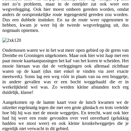
niet zo’n probleem, maar in de omrijder zat ook weer een
wegverlegging. Ook hier moest omheen gereden worden, omdat
anders de oorspronkelijke route tegengesteld gereden zou worden.
Dus een dubbele instinker. En na de route weer opgenomen te
hebben, kwam je weer bij de tweede wegverlegging uit, dus
nogmaals opnemen.
Ondertussen waren we in het wat meer open gebied op de grens van
Drenthe en Groningen uitgekomen. Maar ook hier wist Jaap met een
paar mooie kaartaanpassingen het kaf van het koren te scheiden. Het
mooie hieraan was dat de verleggingen ook allemaal zichtbaar
waren op de kaart (dus niet enkel te vinden via zeer exacte
meetwerk). Soms lag een weg vóór in plaats van na een bruggetje,
in andere gevallen was er een bocht weggehaald die er in
werkelijkheid wel was. Zo werden kleine afstanden toch erg
duidelijk, klasse!
Aangekomen op de laatste kaart voor de lunch kwamen we de
uitzetter regelmatig tegen die met een grote glimlach en trots vertelde
hoe blij hij was met de mooie weggetjes. En terecht, want ook hier
had hij weer een route gevonden over veel onverhard (gelukkig
hadden we mooi weer) en ook kleine kronkelweggetjes die je
eigenlijk niet verwacht in dit gebied.