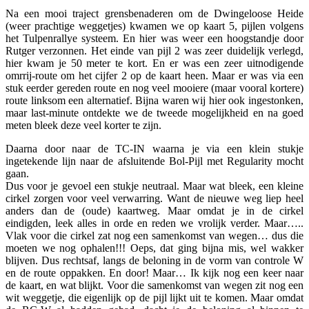
Na een mooi traject grensbenaderen om de Dwingeloose Heide
(weer prachtige weggetjes) kwamen we op kaart 5, pijlen volgens
het Tulpenrallye systeem. En hier was weer een hoogstandje door
Rutger verzonnen. Het einde van pijl 2 was zeer duidelijk verlegd,
hier kwam je 50 meter te kort. En er was een zeer uitnodigende
omrrij-route om het cijfer 2 op de kaart heen. Maar er was via een
stuk eerder gereden route en nog veel mooiere (maar vooral kortere)
route linksom een alternatief. Bijna waren wij hier ook ingestonken,
maar last-minute ontdekte we de tweede mogelijkheid en na goed
meten bleek deze veel korter te zijn.
Daarna door naar de TC-IN waarna je via een klein stukje
ingetekende lijn naar de afsluitende Bol-Pijl met Regularity mocht
gaan.
Dus voor je gevoel een stukje neutraal. Maar wat bleek, een kleine
cirkel zorgen voor veel verwarring. Want de nieuwe weg liep heel
anders dan de (oude) kaartweg. Maar omdat je in de cirkel
eindigden, leek alles in orde en reden we vrolijk verder. Maar…..
Vlak voor die cirkel zat nog een samenkomst van wegen… dus die
moeten we nog ophalen!!! Oeps, dat ging bijna mis, wel wakker
blijven. Dus rechtsaf, langs de beloning in de vorm van controle W
en de route oppakken. En door! Maar… Ik kijk nog een keer naar
de kaart, en wat blijkt. Voor die samenkomst van wegen zit nog een
wit weggetje, die eigenlijk op de pijl lijkt uit te komen. Maar omdat