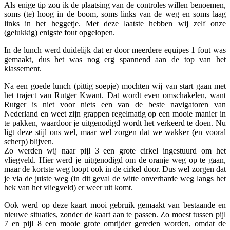
Als enige tip zou ik de plaatsing van de controles willen benoemen,
soms (te) hoog in de boom, soms links van de weg en soms laag
links in het heggetje. Met deze laatste hebben wij zelf onze
(gelukkig) enigste fout opgelopen.
In de lunch werd duidelijk dat er door meerdere equipes 1 fout was
gemaakt, dus het was nog erg spannend aan de top van het
klassement.
Na een goede lunch (pittig soepje) mochten wij van start gaan met
het traject van Rutger Kwant. Dat wordt even omschakelen, want
Rutger is niet voor niets een van de beste navigatoren van
Nederland en weet zijn grappen regelmatig op een mooie manier in
te pakken, waardoor je uitgenodigd wordt het verkeerd te doen. Nu
ligt deze stijl ons wel, maar wel zorgen dat we wakker (en vooral
scherp) blijven.
Zo werden wij naar pijl 3 een grote cirkel ingestuurd om het
vliegveld. Hier werd je uitgenodigd om de oranje weg op te gaan,
maar de kortste weg loopt ook in de cirkel door. Dus wel zorgen dat
je via de juiste weg (in dit geval de witte onverharde weg langs het
hek van het vliegveld) er weer uit komt.
Ook werd op deze kaart mooi gebruik gemaakt van bestaande en
nieuwe situaties, zonder de kaart aan te passen. Zo moest tussen pijl
7 en pijl 8 een mooie grote omrijder gereden worden, omdat de