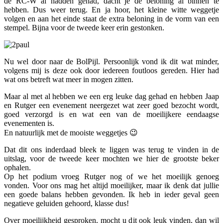
de RC-W al hadden gehad, dacht je de beloning al binnen te
hebben. Dus weer terug. En ja hoor, het kleine witte weggetje
volgen en aan het einde staat de extra beloning in de vorm van een
stempel. Bijna voor de tweede keer erin gestonken.
Nu wel door naar de BolPijl. Persoonlijk vond ik dit wat minder,
volgens mij is deze ook door iedereen foutloos gereden. Hier had
wat ons betreft wat meer in mogen zitten.
Maar al met al hebben we een erg leuke dag gehad en hebben Jaap
en Rutger een evenement neergezet wat zeer goed bezocht wordt,
goed verzorgd is en wat een van de moeilijkere eendaagse
evenementen is.
En natuurlijk met de mooiste weggetjes 😉
Dat dit ons inderdaad bleek te liggen was terug te vinden in de
uitslag, voor de tweede keer mochten we hier de grootste beker
ophalen.
Op het podium vroeg Rutger nog of we het moeilijk genoeg
vonden. Voor ons mag het altijd moeilijker, maar ik denk dat jullie
een goede balans hebben gevonden. Ik heb in ieder geval geen
negatieve geluiden gehoord, klasse dus!
Over moeilijkheid gesproken, mocht u dit ook leuk vinden, dan wil