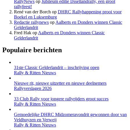
RallyNews
op
Jubileum editie IJssellandrally, een groot
rallyfeest!
René van der Borch
op
DHRC Rallyhappening prooi voor
Boekel en Luksemburg
Redactie rallynews
op
Aalberts en Donders winnen Classic
Gelderlandrit
Fred Hak
op
Aalberts en Donders winnen Classic
Gelderlandrit
Populaire berichten
31ste Classic Gelderlandrit – inschrijving open
Rally & Ritten Nieuws
Nieuwe rit, nieuwe uitzetter en nieuwe deelnemers
Rallyverslagen 2026
33 Club Rally voor jongere rallyrijders groot succes
Rally & Ritten Nieuws
Gemoedelijke DHRC Midzomeravondrit gewonnen door van
Veldhuyzen en Verweij
Rally & Ritten Nieuws