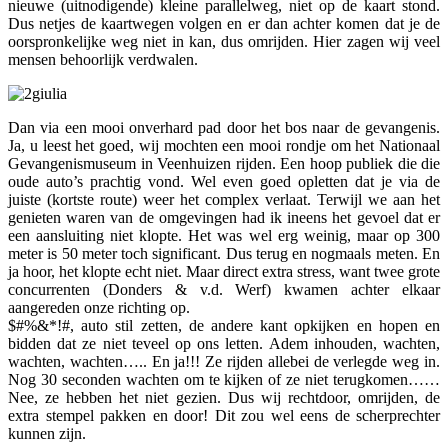
nieuwe (uitnodigende) kleine parallelweg, niet op de kaart stond.
Dus netjes de kaartwegen volgen en er dan achter komen dat je de
oorspronkelijke weg niet in kan, dus omrijden. Hier zagen wij veel
mensen behoorlijk verdwalen.
Dan via een mooi onverhard pad door het bos naar de gevangenis.
Ja, u leest het goed, wij mochten een mooi rondje om het Nationaal
Gevangenismuseum in Veenhuizen rijden. Een hoop publiek die die
oude auto’s prachtig vond. Wel even goed opletten dat je via de
juiste (kortste route) weer het complex verlaat. Terwijl we aan het
genieten waren van de omgevingen had ik ineens het gevoel dat er
een aansluiting niet klopte. Het was wel erg weinig, maar op 300
meter is 50 meter toch significant. Dus terug en nogmaals meten. En
ja hoor, het klopte echt niet. Maar direct extra stress, want twee grote
concurrenten (Donders & v.d. Werf) kwamen achter elkaar
aangereden onze richting op.
$#%&*!#, auto stil zetten, de andere kant opkijken en hopen en
bidden dat ze niet teveel op ons letten. Adem inhouden, wachten,
wachten, wachten….. En ja!!! Ze rijden allebei de verlegde weg in.
Nog 30 seconden wachten om te kijken of ze niet terugkomen……
Nee, ze hebben het niet gezien. Dus wij rechtdoor, omrijden, de
extra stempel pakken en door! Dit zou wel eens de scherprechter
kunnen zijn.