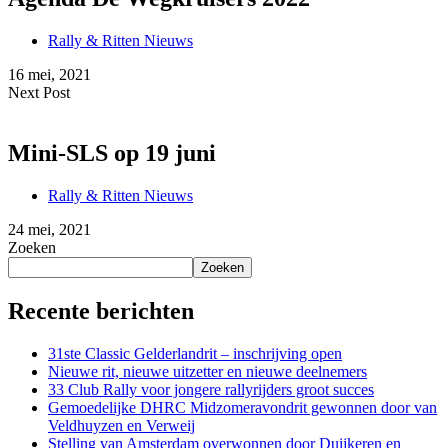
Rally & Ritten Nieuws
16 mei, 2021
Next Post
Mini-SLS op 19 juni
Rally & Ritten Nieuws
24 mei, 2021
Zoeken
Zoeken
Recente berichten
31ste Classic Gelderlandrit – inschrijving open
Nieuwe rit, nieuwe uitzetter en nieuwe deelnemers
33 Club Rally voor jongere rallyrijders groot succes
Gemoedelijke DHRC Midzomeravondrit gewonnen door van
Veldhuyzen en Verweij
Stelling van Amsterdam overwonnen door Duijkeren en