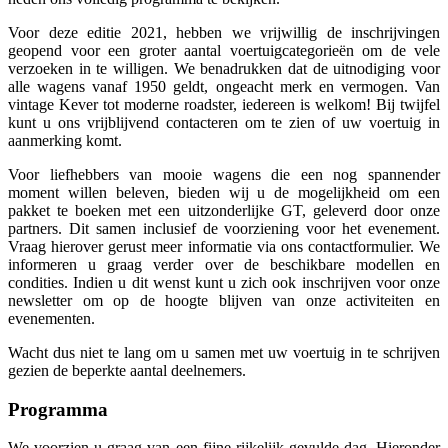
Voor deze editie 2021, hebben we vrijwillig de inschrijvingen
geopend voor een groter aantal voertuigcategorieën om de vele
verzoeken in te willigen. We benadrukken dat de uitnodiging voor
alle wagens vanaf 1950 geldt, ongeacht merk en vermogen. Van
vintage Kever tot moderne roadster, iedereen is welkom! Bij twijfel
kunt u ons vrijblijvend contacteren om te zien of uw voertuig in
aanmerking komt.
Voor liefhebbers van mooie wagens die een nog spannender
moment willen beleven, bieden wij u de mogelijkheid om een
pakket te boeken met een uitzonderlijke GT, geleverd door onze
partners. Dit samen inclusief de voorziening voor het evenement.
Vraag hierover gerust meer informatie via ons contactformulier. We
informeren u graag verder over de beschikbare modellen en
condities. Indien u dit wenst kunt u zich ook inschrijven voor onze
newsletter om op de hoogte blijven van onze activiteiten en
evenementen.
Wacht dus niet te lang om u samen met uw voertuig in te schrijven
gezien de beperkte aantal deelnemers.
Programma
We voorzien u graag van een fijne rijkelijk gevulde dag. Hieronder