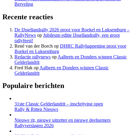
Berveling
Recente reacties
De IJssellandrally 2026 prooi voor Boekel en Luksemburg –
RallyNews
op
Jubileum editie IJssellandrally, een groot
rallyfeest!
René van der Borch
op
DHRC Rallyhappening prooi voor
Boekel en Luksemburg
Redactie rallynews
op
Aalberts en Donders winnen Classic
Gelderlandrit
Fred Hak
op
Aalberts en Donders winnen Classic
Gelderlandrit
Populaire berichten
31ste Classic Gelderlandrit – inschrijving open
Rally & Ritten Nieuws
Nieuwe rit, nieuwe uitzetter en nieuwe deelnemers
Rallyverslagen 2026